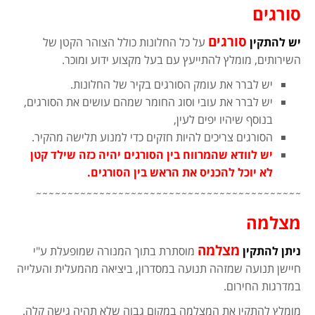
סורגים
סורגים
יש להתקין
על כל החלונות כולל הצוהר הקטן של
השירותים, מומלץ להתייעץ עם בעל מקצוע ידוע ומוכר.
יש לברר את עומק הסורגים בקיר של החלונות.
יש לברר את עובי וסוג החומר שמהם עושים את הסורגים,
בנוסף שיהיו יפים לעין,
הסורגים צריכים להיות חזקים כדי למנוע תלישה מהקיר.
יש לוודא שהמרווח בין הסורגים יהיה כזה שילד קטן
לא יוכל להכניס את הראש בין הסורגים.
˜˜˜˜˜˜˜˜˜˜˜˜˜˜˜˜˜˜˜˜˜˜˜˜˜˜˜˜˜˜˜˜˜˜˜˜˜˜˜˜˜˜
מצלמה
מצלמה
ניתן להתקין
מוסתרת בתוך המנורה שמופעלת ע"י
חיישן תנועה שמזהה תנועה במסדרון, ביציאה מהמעלית והעלייה
במדרגות החירום.
מומלץ להתקין את המצלמה במקום גבוה שלא תהיה גישה קלה.