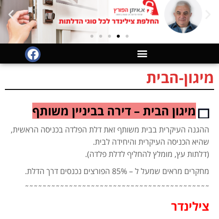
לתוכן
מיגון-הבית
מיגון הבית – דירה בביניין משותף
ההגנה העיקרית בבית משותף זאת דלת הפלדה בכניסה הראשית,
שהיא הכניסה העיקרית והיחידה לבית.
(דלתות עץ, מומלץ להחליף לדלת פלדה).
מחקרים מראים שמעל ל – 85% הפורצים נכנסים דרך הדלת.
˜˜˜˜˜˜˜˜˜˜˜˜˜˜˜˜˜˜˜˜˜˜˜˜˜˜˜˜˜˜˜˜˜˜˜˜˜˜˜˜˜˜
צילינדר