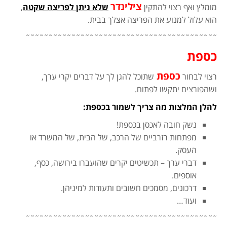
צילינדר
מומלץ ואף רצוי להתקין
שלא ניתן לפריצה שקטה
,
הוא עלול למנוע את הפריצה אצלך בבית.
˜˜˜˜˜˜˜˜˜˜˜˜˜˜˜˜˜˜˜˜˜˜˜˜˜˜˜˜˜˜˜˜˜˜˜˜˜˜˜˜˜˜
כספת
כספת
רצוי לבחור
שתוכל להגן לך על דברים יקרי ערך,
ושהפורצים יתקשו לפתוח.
להלן המלצות מה צריך לשמור בכספת:
נשק חובה לאכסן בכספת!
מפתחות רזרביים של הרכב, של הבית, של המשרד או
העסק.
דברי ערך – תכשיטים יקרים שהועברו בירושה, כסף,
אוספים.
דרכונים, מסמכים חשובים ותעודות למיניהן.
ועוד…
˜˜˜˜˜˜˜˜˜˜˜˜˜˜˜˜˜˜˜˜˜˜˜˜˜˜˜˜˜˜˜˜˜˜˜˜˜˜˜˜˜˜