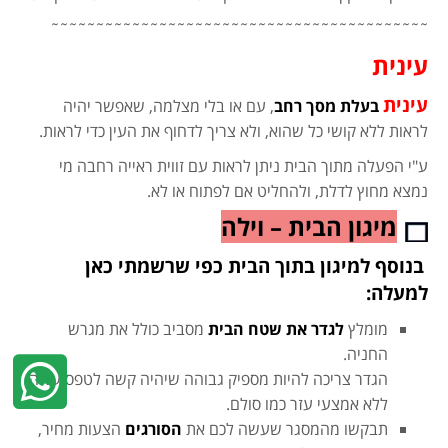
˜˜˜˜˜˜˜˜˜˜˜˜˜˜˜˜˜˜˜˜˜˜˜˜˜˜˜˜˜˜˜˜˜˜˜˜˜˜˜˜˜˜
עינית
עינית
בעלת מסך רחב
, עם או בלי מצלמה, שאפשר יהיה
לראות ללא קושי כל שהוא, ולא צריך לדחוף את העין כדי לראות.
ע"י הפעלה מתוך הבית ניתן לראות עם זווית ראייה רחבה מי
נמצא מחוץ לדלת, ולהחליט אם לפתוח או לא.
מיגון הבית – וילה
בנוסף למיגון בתוך הבית כפי שרשמתי כאן
למעלה:
מומלץ
לגדר את שטח הבית
מסביב כולל את מגרש
החניה.
הגדר צריכה להיות מספיק גבוהה שיהיה קשה לטפס עליה
ללא אמצעי עזר כמו סולם.
תבקשו מהמסגר שעשה לכם את
הסורגים
הצעות מחיר,