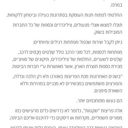
במרכז.
החלטתי לפתוח חנות העוסקת בפתרונות נעילה וביטחון ללקוחות.
תוכלו למצוא אצלי מנעולים, צילינדרים וכספות של כל החברות
המובילות בשוק.
ניתן לקבל שירות שכפול מפתחות רגילים ומיוחדים:
מפתחות לכספות, לכל סוגי הרכב כולל שָׁלָטִים חֲכָמִים לרכב,
שָׁלָטִים לשערים, החלפות של צילינדרים, תיקונים של סוויצ'ים,
מכירת כספות תוצרת הארץ, אשר מאושרות ע"י חברות הביטוח.
"בשנים האחרונות מכת הפריצות באזורנו ולא רק הלכה וגדלה,
והפורצים משתמשים במכשירים לא מכניים במהירות וללא
השארת סימנים.
הם נעשו מתוחכמים יותר.
אלה פריצות "שקטות", כלומר לא נדרשים כלים מרעישים כמו
מסורים חשמליים, מקדחות או דיסקים כדי להיכנס אליכם הביתה.
הפריצה נעשית דרך הצילינדר עצמו, בעזרת כלים שניתן לרכוש