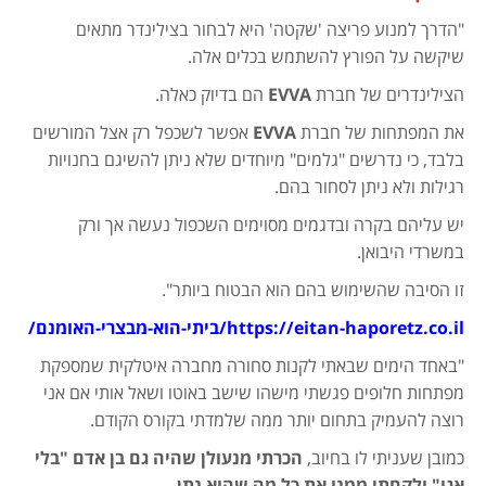
"הדרך למנוע פריצה 'שקטה' היא לבחור בצילינדר מתאים
שיקשה על הפורץ להשתמש בכלים אלה.
הצילינדרים של חברת
EVVA
הם בדיוק כאלה.
את המפתחות של חברת
EVVA
אפשר לשכפל רק אצל המורשים
בלבד, כי נדרשים "גלמים" מיוחדים שלא ניתן להשיגם בחנויות
רגילות ולא ניתן לסחור בהם.
יש עליהם בקרה ובדגמים מסוימים השכפול נעשה אך ורק
במשרדי היבואן.
זו הסיבה שהשימוש בהם הוא הבטוח ביותר".
https://eitan-haporetz.co.il/ביתי-הוא-מבצרי-האומנם
/
"באחד הימים שבאתי לקנות סחורה מחברה איטלקית שמספקת
מפתחות חלופים פגשתי מישהו שישב באוטו ושאל אותי אם אני
רוצה להעמיק בתחום יותר ממה שלמדתי בקורס הקודם.
כמובן שעניתי לו בחיוב,
הכרתי מנעולן שהיה גם בן אדם "בלי
אגו" ולקחתי ממנו את כל מה שהוא נתן.