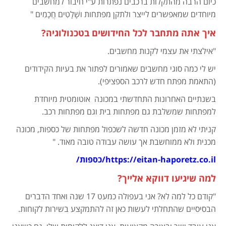
כיום הרבה מהתקלות ברכבים נפתרות ע"י חיבור למחשבים
מיוחדים שמאפשרים לייצר ולתקן מפתחות ושָׁלָטִים חֲכָמִים "
איך אתה מתחבר לכל החידושים בטכנולוגיה?
"אילצתי את עצמי לקנות מחשבים.
יש לי כמה סוגי מחשבים שאמורים לפתור את בעיות הקידודים
(התאמת מפתח חדש לרכב הספציפי).
בשנתיים האחרונות התחדשתי במכונה אוטומטית מיוחדת
למפתחות שמשלבת גם מפתחות בית וגם מפתחות רכב.
קניתי לא מזמן מכונה חדשה לשכפול מפתחות של כספות, מכונה
מכנית ולא ממוחשבת אך עושה עבודה טובה מאוד. "
https://eitan-haporetz.co.il/כספות/
למה שיגיעו דווקא אלייך?
"קודם כל למה לא? אני בעפולה כמעט 17 שנה ואחד הדברים
הבסיסיים שהתחלתי לעשות כאן זה להתמקצע בשירות לקוחות.